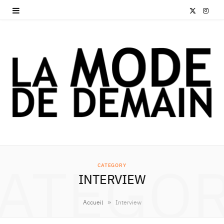
X
I
(
n
T
s
w
t
i
a
t
g
t
r
e
a
ATEGO
CATEGORY
r
m
INTERVIEW
)
»
Accueil
Interview