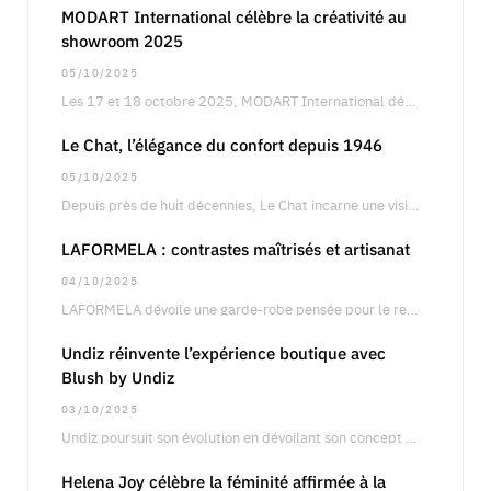
MODART International célèbre la créativité au
showroom 2025
05/10/2025
Les 17 et 18 octobre 2025, MODART International dévoilera son showroom annuel à Paris, un…
Le Chat, l’élégance du confort depuis 1946
05/10/2025
Depuis près de huit décennies, Le Chat incarne une vision singulière de la féminité, entre…
LAFORMELA : contrastes maîtrisés et artisanat
04/10/2025
LAFORMELA dévoile une garde-robe pensée pour le retail international, articulée autour de silhouettes précises oscillant…
Undiz réinvente l’expérience boutique avec
Blush by Undiz
03/10/2025
Undiz poursuit son évolution en dévoilant son concept boutique Blush by Undiz, une approche qui…
Helena Joy célèbre la féminité affirmée à la