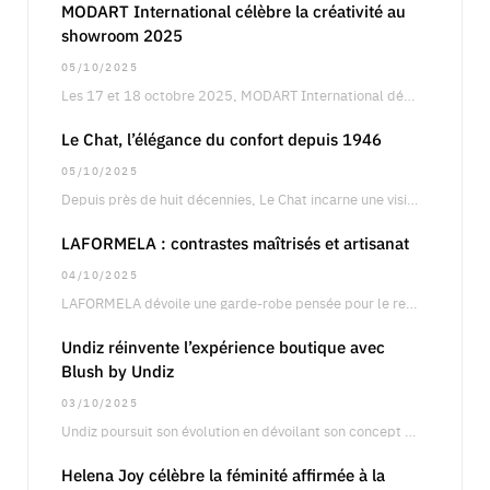
MODART International célèbre la créativité au
showroom 2025
05/10/2025
Les 17 et 18 octobre 2025, MODART International dévoilera son showroom annuel à Paris, un…
Le Chat, l’élégance du confort depuis 1946
05/10/2025
Depuis près de huit décennies, Le Chat incarne une vision singulière de la féminité, entre…
LAFORMELA : contrastes maîtrisés et artisanat
04/10/2025
LAFORMELA dévoile une garde-robe pensée pour le retail international, articulée autour de silhouettes précises oscillant…
Undiz réinvente l’expérience boutique avec
Blush by Undiz
03/10/2025
Undiz poursuit son évolution en dévoilant son concept boutique Blush by Undiz, une approche qui…
Helena Joy célèbre la féminité affirmée à la