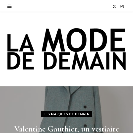
X
I
(
n
T
s
w
t
i
a
t
g
t
r
e
a
r
m
)
LES MARQUES DE DEMAIN
Valentine Gauthier, un vestiaire