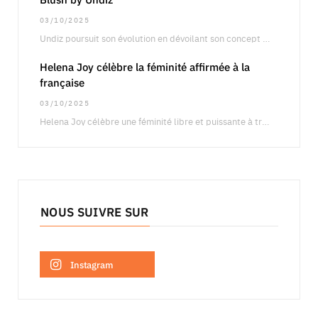
03/10/2025
Undiz poursuit son évolution en dévoilant son concept boutique Blush by Undiz, une approche qui…
Helena Joy célèbre la féminité affirmée à la
française
03/10/2025
Helena Joy célèbre une féminité libre et puissante à travers une campagne qui fait dialoguer…
NOUS SUIVRE SUR
Instagram