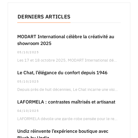
DERNIERS ARTICLES
MODART International célèbre la créativité au
showroom 2025
05/10/2025
Les 17 et 18 octobre 2025, MODART International dévoilera son showroom annuel à Paris, un…
Le Chat, l’élégance du confort depuis 1946
05/10/2025
Depuis près de huit décennies, Le Chat incarne une vision singulière de la féminité, entre…
LAFORMELA : contrastes maîtrisés et artisanat
04/10/2025
LAFORMELA dévoile une garde-robe pensée pour le retail international, articulée autour de silhouettes précises oscillant…
Undiz réinvente l’expérience boutique avec
Blush by Undiz