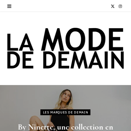
X
I
(
n
T
s
w
t
i
a
t
g
t
r
e
a
r
m
)
LES MARQUES DE DEMAIN
By Ninette, une collection en