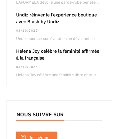
LAFORMELA dévoile une garde-robe pensée pour le retail international, articulée autour de silhouettes précises oscillant…
Undiz réinvente l’expérience boutique
avec Blush by Undiz
03/10/2025
Undiz poursuit son évolution en dévoilant son concept boutique Blush by Undiz, une approche qui…
Helena Joy célèbre la féminité affirmée
à la française
03/10/2025
Helena Joy célèbre une féminité libre et puissante à travers une campagne qui fait dialoguer…
NOUS SUIVRE SUR
Instagram