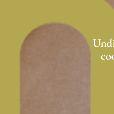
Undi
coo