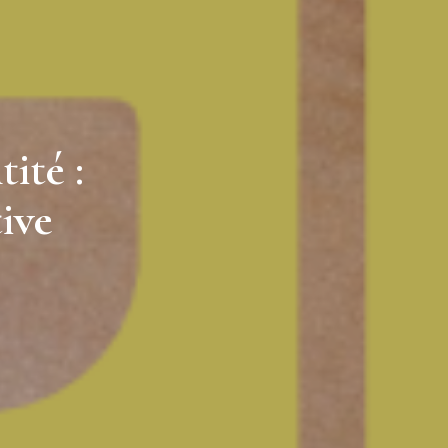
ité :
tive