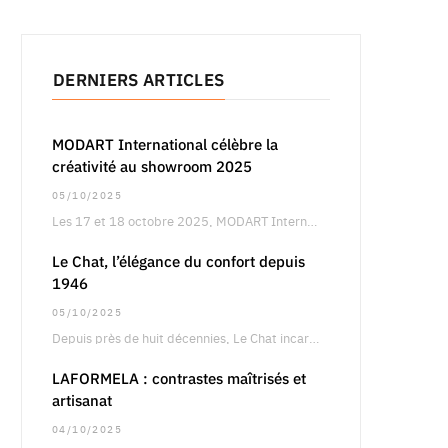
DERNIERS ARTICLES
MODART International célèbre la
créativité au showroom 2025
05/10/2025
Les 17 et 18 octobre 2025, MODART International dévoilera son showroom annuel à Paris, un…
Le Chat, l’élégance du confort depuis
1946
05/10/2025
Depuis près de huit décennies, Le Chat incarne une vision singulière de la féminité, entre…
LAFORMELA : contrastes maîtrisés et
artisanat
04/10/2025