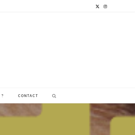
X
I
(
n
T
s
w
t
i
a
t
g
t
r
e
a
 ?
CONTACT
r
m
)