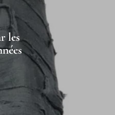
r les
nnées