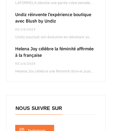
LAFORMELA dévoile une garde-robe pensée pour le retail international, articulée autour de silhouettes précises oscillant…
Undiz réinvente l’expérience boutique
avec Blush by Undiz
03/10/2025
Undiz poursuit son évolution en dévoilant son concept boutique Blush by Undiz, une approche qui…
Helena Joy célèbre la féminité affirmée
à la française
03/10/2025
Helena Joy célèbre une féminité libre et puissante à travers une campagne qui fait dialoguer…
NOUS SUIVRE SUR
Instagram