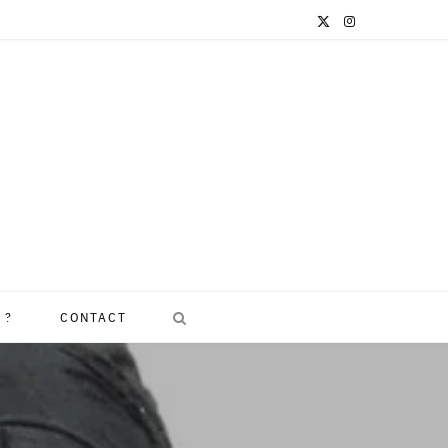
X
I
(
n
T
s
w
t
i
a
t
g
t
r
e
a
 ?
CONTACT
r
m
)