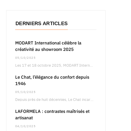
DERNIERS ARTICLES
MODART International célèbre la
créativité au showroom 2025
05/10/2025
Les 17 et 18 octobre 2025, MODART International dévoilera son showroom annuel à Paris, un…
Le Chat, l’élégance du confort depuis
1946
05/10/2025
Depuis près de huit décennies, Le Chat incarne une vision singulière de la féminité, entre…
LAFORMELA : contrastes maîtrisés et
artisanat
04/10/2025