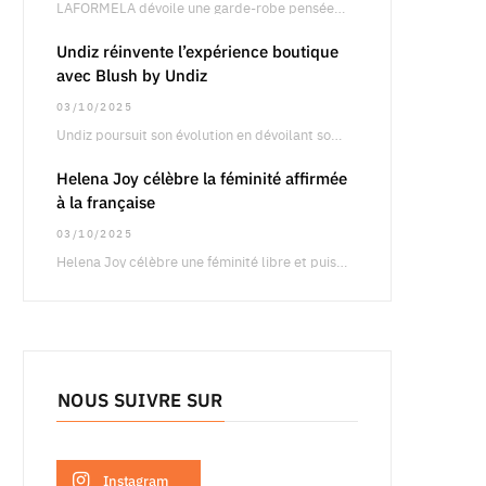
LAFORMELA dévoile une garde-robe pensée pour le retail international, articulée autour de silhouettes précises oscillant…
Undiz réinvente l’expérience boutique
avec Blush by Undiz
03/10/2025
Undiz poursuit son évolution en dévoilant son concept boutique Blush by Undiz, une approche qui…
Helena Joy célèbre la féminité affirmée
à la française
03/10/2025
Helena Joy célèbre une féminité libre et puissante à travers une campagne qui fait dialoguer…
NOUS SUIVRE SUR
Instagram