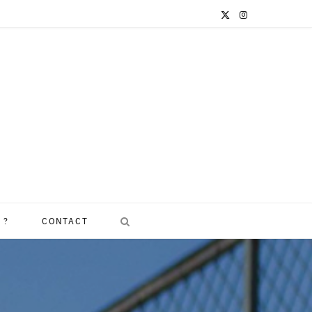
X
I
(
n
T
s
w
t
i
a
t
g
t
r
e
a
 ?
CONTACT
r
m
)