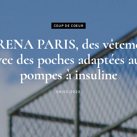
COUP DE COEUR
ENA PARIS, des vêtem
vec des poches adaptées a
pompes à insuline
08/03/2023