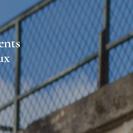
ents
ux