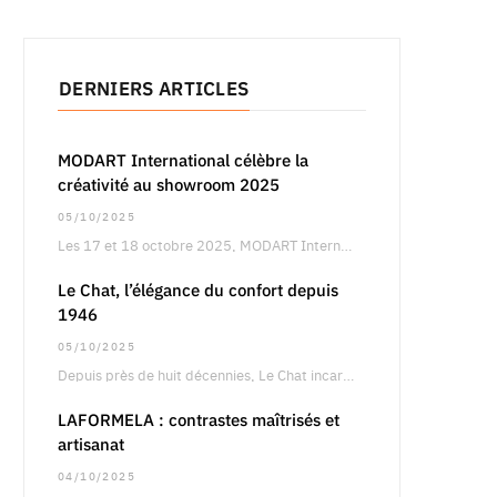
DERNIERS ARTICLES
MODART International célèbre la
créativité au showroom 2025
05/10/2025
Les 17 et 18 octobre 2025, MODART International dévoilera son showroom annuel à Paris, un…
Le Chat, l’élégance du confort depuis
1946
05/10/2025
Depuis près de huit décennies, Le Chat incarne une vision singulière de la féminité, entre…
LAFORMELA : contrastes maîtrisés et
artisanat
04/10/2025