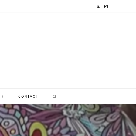
X
I
(
n
T
s
w
t
i
a
t
g
t
r
e
a
 ?
CONTACT
r
m
)