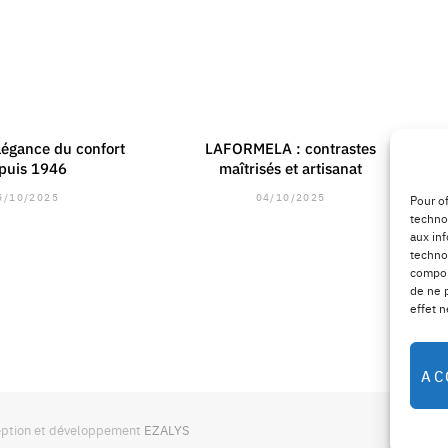
élégance du confort
LAFORMELA : contrastes
puis 1946
maîtrisés et artisanat
5/10/2025
04/10/2025
Pour of
techno
aux inf
techno
compor
de ne 
effet n
AC
ception et développement
EZALYS