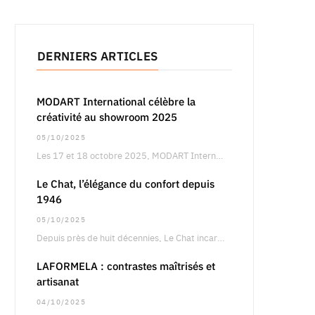
DERNIERS ARTICLES
MODART International célèbre la
créativité au showroom 2025
05/10/2025
Les 17 et 18 octobre 2025, MODART International dévoilera son showroom annuel à Paris, un…
Le Chat, l’élégance du confort depuis
1946
05/10/2025
Depuis près de huit décennies, Le Chat incarne une vision singulière de la féminité, entre…
LAFORMELA : contrastes maîtrisés et
artisanat
04/10/2025