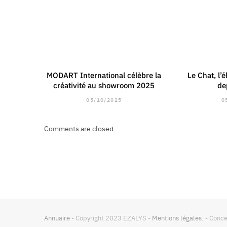
MODART International célèbre la
Le Chat, l’
créativité au showroom 2025
de
05/10/2025
0
Comments are closed.
Annuaire
- Copyright 2023 EZALYS -
Mentions légales
. - Con