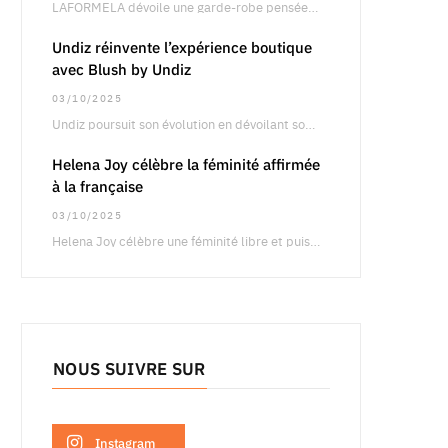
LAFORMELA dévoile une garde-robe pensée pour le retail international, articulée autour de silhouettes précises oscillant…
Undiz réinvente l’expérience boutique
avec Blush by Undiz
03/10/2025
Undiz poursuit son évolution en dévoilant son concept boutique Blush by Undiz, une approche qui…
Helena Joy célèbre la féminité affirmée
à la française
03/10/2025
Helena Joy célèbre une féminité libre et puissante à travers une campagne qui fait dialoguer…
NOUS SUIVRE SUR
Instagram