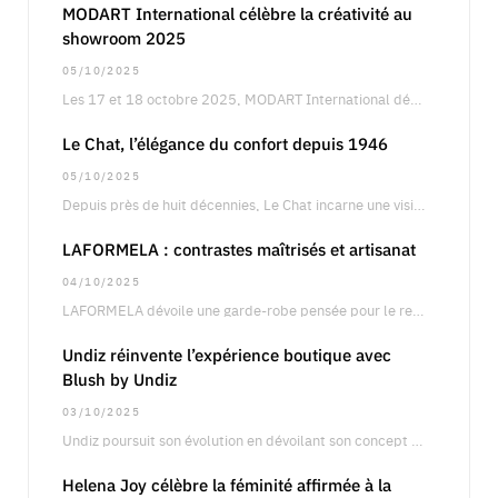
MODART International célèbre la créativité au
showroom 2025
05/10/2025
Les 17 et 18 octobre 2025, MODART International dévoilera son showroom annuel à Paris, un…
Le Chat, l’élégance du confort depuis 1946
05/10/2025
Depuis près de huit décennies, Le Chat incarne une vision singulière de la féminité, entre…
LAFORMELA : contrastes maîtrisés et artisanat
04/10/2025
LAFORMELA dévoile une garde-robe pensée pour le retail international, articulée autour de silhouettes précises oscillant…
Undiz réinvente l’expérience boutique avec
Blush by Undiz
03/10/2025
Undiz poursuit son évolution en dévoilant son concept boutique Blush by Undiz, une approche qui…
Helena Joy célèbre la féminité affirmée à la