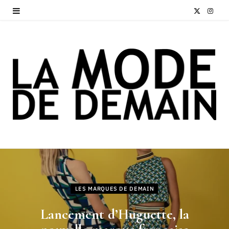
X
I
(
n
T
s
w
t
i
a
t
g
t
r
e
a
r
m
LES MARQUES DE DEMAIN
)
Lancement d’Huguette, la