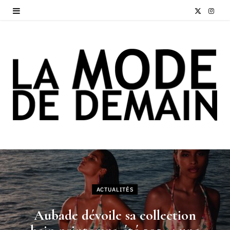
X
I
(
n
T
s
w
t
i
a
t
g
t
r
e
a
r
m
ACTUALITÉS
)
Aubade dévoile sa collection