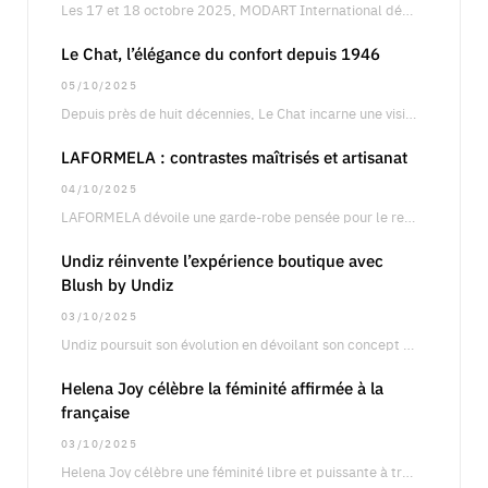
Les 17 et 18 octobre 2025, MODART International dévoilera son showroom annuel à Paris, un…
Le Chat, l’élégance du confort depuis 1946
05/10/2025
Depuis près de huit décennies, Le Chat incarne une vision singulière de la féminité, entre…
LAFORMELA : contrastes maîtrisés et artisanat
04/10/2025
LAFORMELA dévoile une garde-robe pensée pour le retail international, articulée autour de silhouettes précises oscillant…
Undiz réinvente l’expérience boutique avec
Blush by Undiz
03/10/2025
Undiz poursuit son évolution en dévoilant son concept boutique Blush by Undiz, une approche qui…
Helena Joy célèbre la féminité affirmée à la
française
03/10/2025
Helena Joy célèbre une féminité libre et puissante à travers une campagne qui fait dialoguer…