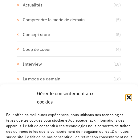
Actualités
(45)
Comprendre la mode de demain
(5)
Concept store
(5)
Coup de coeur
(4)
Interview
(18)
La mode de demain
(16)
Gérer le consentement aux
Les marques de demain
(133)
cookies
Upcycling
(15)
Pour offrir les meilleures expériences, nous utilisons des technologies
telles que les cookies pour stocker et/ou accéder aux informations des
appareils. Le fait de consentir à ces technologies nous permettra de traiter
des données telles que le comportement de navigation ou les ID uniques
sur ce site. Le fait de ne pas consentir ou de retirer son consentement peut