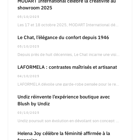
MODART International célèbre la créativité au
showroom 2025
05/10/2025
Les 17 et 18 octobre 2025, MODART International dévoilera son showroom annuel à Paris, un…
Le Chat, l’élégance du confort depuis 1946
05/10/2025
Depuis près de huit décennies, Le Chat incarne une vision singulière de la féminité, entre…
LAFORMELA : contrastes maîtrisés et artisanat
04/10/2025
LAFORMELA dévoile une garde-robe pensée pour le retail international, articulée autour de silhouettes précises oscillant…
Undiz réinvente l’expérience boutique avec
Blush by Undiz
03/10/2025
Undiz poursuit son évolution en dévoilant son concept boutique Blush by Undiz, une approche qui…
Helena Joy célèbre la féminité affirmée à la
française