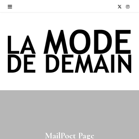
X
I
(
n
T
s
w
t
i
a
t
g
t
r
e
a
r
m
)
MailPoet Page