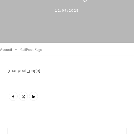
11/09/2025
»
Accueil
MailPoet Page
[mailpoet_page]