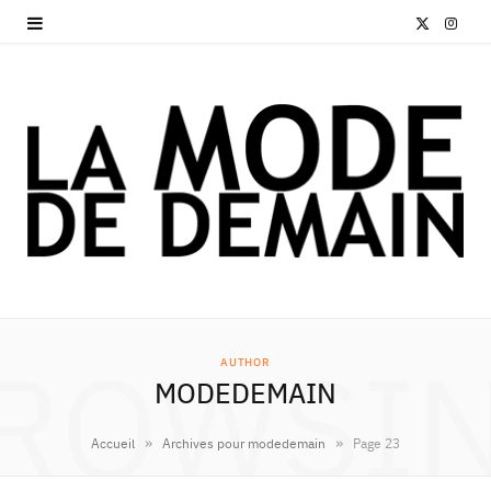
X
I
(
n
T
s
w
t
i
a
t
g
t
r
e
a
ROWSI
AUTHOR
r
m
MODEDEMAIN
)
»
»
Accueil
Archives pour modedemain
Page 23