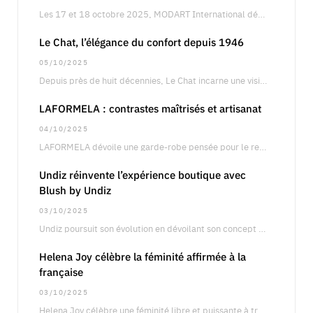
Les 17 et 18 octobre 2025, MODART International dévoilera son showroom annuel à Paris, un…
Le Chat, l’élégance du confort depuis 1946
05/10/2025
Depuis près de huit décennies, Le Chat incarne une vision singulière de la féminité, entre…
LAFORMELA : contrastes maîtrisés et artisanat
04/10/2025
LAFORMELA dévoile une garde-robe pensée pour le retail international, articulée autour de silhouettes précises oscillant…
Undiz réinvente l’expérience boutique avec
Blush by Undiz
03/10/2025
Undiz poursuit son évolution en dévoilant son concept boutique Blush by Undiz, une approche qui…
Helena Joy célèbre la féminité affirmée à la
française
03/10/2025
Helena Joy célèbre une féminité libre et puissante à travers une campagne qui fait dialoguer…